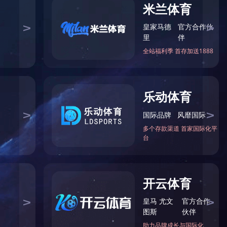
扫一扫 在手机上阅读
看了又看