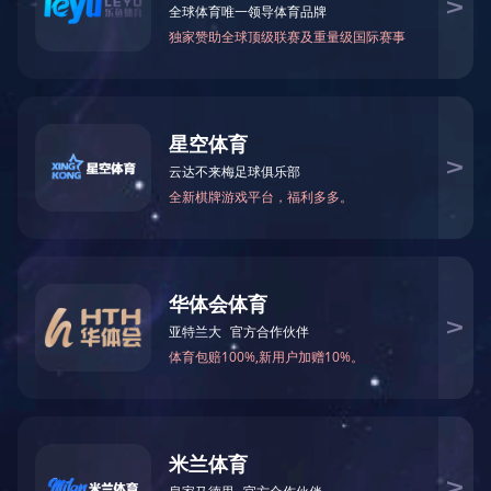
铸造方法无法成形。
对于铸造工程师以及机械结构设计工程师而言，热处理是一项非常
有意义，而具甚高价值用以改进材料品质的方法，借热处理可以改
变或影响铸铁的组织及性质，同时可以获得更高的强度、硬度，而
改善其磨耗抵抗能力等等。
由于目的不同，热处理的种类非常多，基本主要可分成两大类，是
组织构造不会经由热处理而发生变化或者也不应该发生改变的，第
二则是基本的组织结构发生变化者。******热处理程序，主要用于
消除内应力，而此内应力系在铸造过程中由于冷却状况及条件不同
而引起。组织、强度及其他机械性质等，不因热处理而发生明显变
化。
对于第二类热处理而言，基地组织发生了明显的改变，可大致分为
五类：
(1)软化退火：其目的主要在于分解碳化物，将其硬度降低，而提高
加工性能，对于球墨铸铁而言，其目的在于获得更多的铁素体组
织。
(2)正火处理：主要目的是获得珠光体和索氏体组织提高铸件的机械
性能。
(3)淬火：主要为了获得更高的硬度或磨耗强度，同时的到甚高的表